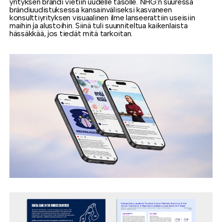
yrityksen brändi vietiin uudelle tasolle. NHG:n suuressa
brändiuudistuksessa kansainväliseksi kasvaneen
konsulttiyrityksen visuaalinen ilme lanseerattiin useisiin
maihin ja alustoihin. Siinä tuli suunniteltua kaikenlaista
hässäkkää, jos tiedät mitä tarkoitan.