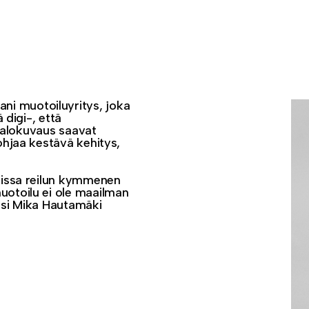
i muotoiluyritys, joka
 digi-, että
a valokuvaus saavat
ohjaa kestävä kehitys,
arissa reilun kymmenen
uotoilu ei ole maailman
Siksi Mika Hautamäki