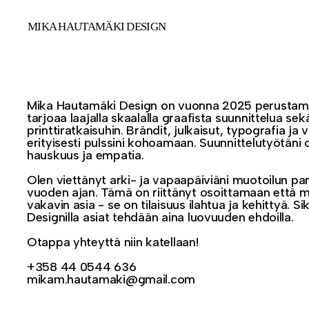
MIKA HAUTAMÄKI DESIGN
Mika Hautamäki Design on vuonna 2025 perustaman
tarjoaa laajalla skaalalla graafista suunnittelua sekä
printtiratkaisuhin. Brändit, julkaisut, typografia j
erityisesti pulssini kohoamaan. Suunnittelutyötäni 
hauskuus ja empatia.
Olen viettänyt arki- ja vapaapäiviäni muotoilun p
vuoden ajan. Tämä on riittänyt osoittamaan että m
vakavin asia - se on tilaisuus ilahtua ja kehittyä. 
Designilla asiat tehdään aina luovuuden ehdoilla.
Otappa yhteyttä niin katellaan!
+358 44 0544 636
mikam.hautamaki@gmail.com